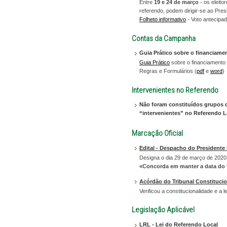
Entre
19 e 24 de março
- os eleito
referendo, podem dirigir-se ao Pres
Folheto informativo
- Voto antecipad
Contas da Campanha
Guia Prático sobre o financiame
Guia Prático
sobre o financiamento
Regras e Formulários (
pdf
e
word
)
Intervenientes no Referendo
Não foram constituídos grupos de
“intervenientes” no Referendo L
Marcação Oficial
Edital - Despacho do Presidente 
Designa o dia 29 de março de 2020 
«Concorda em manter a data do fe
Acórdão do Tribunal Constitucion
Verificou a constitucionalidade e a l
Legislação Aplicável
LRL - Lei do Referendo Local