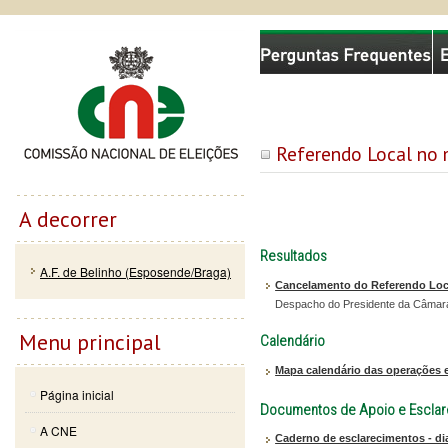
Passar
Skip to
Comissão Nacional de Eleições
para o
navigation
conteúdo
principal
Referendo Local no 
A decorrer
Resultados
A.F. de Belinho (Esposende/Braga)
Cancelamento do Referendo Loca
Despacho do Presidente da Câmara 
Menu principal
Calendário
Mapa calendário das operações e
Página inicial
Documentos de Apoio e Escla
A CNE
Caderno de esclarecimentos - di