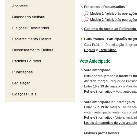
Acontece
Protestos e Reclamações
Modelo 1 (relativo às operaçõe
Calendário eleitoral
Modelo 2 (relativo às operaçõ
Eleições / Referendos
Caderno de Apoio ao Referendo
Esclarecimento Eleitoral
Guia Prático - Participação de g
Guia Prático - Participação de grup
Recenseamento Eleitoral
Regras
e
Formulários
Partidos Políticos
Voto Antecipado
Voto antecipado
Publicações
Estudantes, presos e doentes in
Até
9 de março
- requer ao Presid
Legislação
Entre
16 e 19 de março
- o Preside
Folheto informativo
– Voto antecipa
Ligações úteis
Voto antecipado no estrangeiro
Entre
17 e 19 de março
- os eleito
votam antecipadamente nos consul
Folheto informativo
- Voto antecipad
Locais de exercício do voto anteci
Motivos profissionais