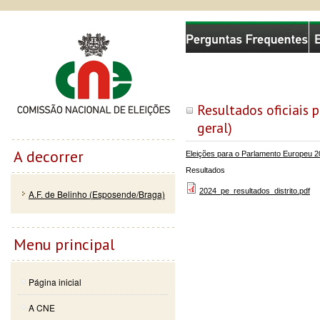
Passar
Skip to
Comissão Nacional de Eleições
para o
navigation
conteúdo
principal
Resultados oficiais 
geral)
A decorrer
Eleições para o Parlamento Europeu 
Resultados
2024_pe_resultados_distrito.pdf
A.F. de Belinho (Esposende/Braga)
Menu principal
Página inicial
A CNE