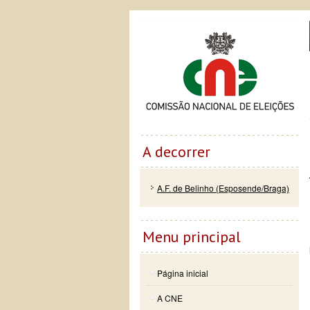
Passar
Skip to
Co
para o
navigation
conteúdo
principal
A decorrer
A.F. de Belinho (Esposende/Braga)
Menu principal
Página inicial
A CNE