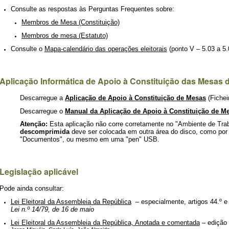
Consulte as respostas às Perguntas Frequentes sobre:
Membros de Mesa (Constituição)
Membros de mesa (Estatuto)
Consulte o
Mapa-calendário das operações eleitorais
(ponto V – 5.03 a 5
Aplicação Informática de Apoio à Constituição das Mesas 
Descarregue a
Aplicação de Apoio à Constituição de Mesas
(Fiche
Descarregue o
Manual da Aplicação
de Apoio à C
onstituição de M
Atenção:
Esta aplicação não corre corretamente no "Ambiente de Trab
descomprimida
deve ser colocada em outra área do disco, como por 
"Documentos", ou mesmo em uma "pen" USB.
Legislação aplicável
Pode ainda consultar:
Lei Eleitoral da Assembleia da República
–
especialmente, artigos 44.º e
Lei n.º 14/79, de 16 de maio
Lei Eleitoral da Assembleia da República, Anotada e comentada
– edição 