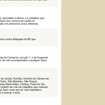
o, (permitido a idosos e a cidadãos que
 facto dos centros de saúde se
is em anteriores actos eleitorais.
ixa contra delegada do BE que
sia da Camacha, secção 7, e da freguesia
ício do voto acompanhado a qualquer idoso
a da Janela, Rochão, Estreito de Câmara de
 Pedro, São Martinho, São Roque,
nta Maria Maior, Canhas, Ponta do Sol,
do boletim de voto de cidadãos que votaram
a, bem como por ter sido impedida a
o a anexar à acta.