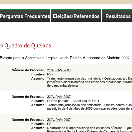
missão Nacional de Eleições
Quadro de Queixas
Eleição para a Assembleia Legislativa da Região Autónoma da Madeira 2007
Número do Processo:
21/ALRAM-2007
Iniciativa:
PS -
Assunto:
Tratamento jornalístico discriminatório - Queixa contra o 
jornalístico discriminatório nas emissões efectuadas dura
de campanha eleitoral.
Número do Processo:
22/ALRAM-2007
Iniciativa:
Outros partidos - Candidata do PND
Assunto:
Tratamento jornalístico discriminatório - Queixa contra o J
na edição de 4 de Maio de 2007 com expressões considerad
Número do Processo:
23/ALRAM-2007
Iniciativa:
PS -
Assunto:
Neutralidade e imparcialidade das entidades públicas - Qu
Freguesia de Santa Luzia e Estreito de Câmara de Lobos po