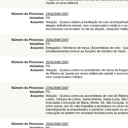
Juntas no acto eleitoral.
Número do Processo:
24/ALRAM-2007
Iniciativa:
PS -
Assunto:
Votação - Queixa relativa à facilitação do voto acompanhad
alegam deficiência mental, sem comprovativo médico) e ao
encontrarem encerrados no dia da eleição, situações habitua
Número do Processo:
25/ALRAM-2007
Iniciativa:
PS -
Assunto:
Delegados / Membros de mesa / Assembleias de voto - Que
simultaneamente exerce as funções de membro de mesa.
Número do Processo:
26/ALRAM-2007
Iniciativa:
PS -
Assunto:
Votação - Queixa contra os presidentes de mesa da fregue
de Ribeira da Janela por terem deliberado admitir o exerc
sem comprovativo médico.
Número do Processo:
27/ALRAM-2007
Iniciativa:
PS -
Assunto:
Votação - Queixa contra as assembleias de voto de Ribeir
Lobos, Câmara de Lobos, Santo António, Santa Luzia, São
Imaculada Conceição de Maria, Monte, Sé, São Gonçalo, Sa
entre outras, por ter sido impedida a assinatura no verso 
indevidamente acompanhados e posterior colocação na urn
colocação do boletim em envelope fechado junto ao protest
Número do Processo:
28/ALRAM-2007
Iniciativa:
PS -