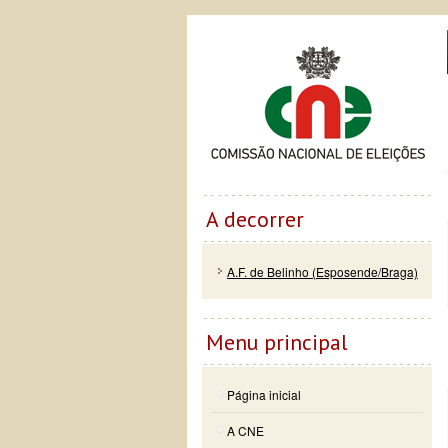
Passar
Skip to
Co
para o
navigation
conteúdo
principal
A decorrer
A.F. de Belinho (Esposende/Braga)
Menu principal
Página inicial
A CNE