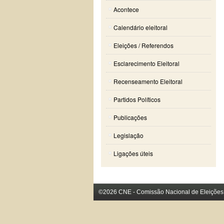
Acontece
Calendário eleitoral
Eleições / Referendos
Esclarecimento Eleitoral
Recenseamento Eleitoral
Partidos Políticos
Publicações
Legislação
Ligações úteis
©2026 CNE - Comissão Nacional de Eleições