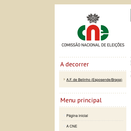
Passar
Skip to
Co
para o
navigation
conteúdo
principal
A decorrer
A.F. de Belinho (Esposende/Braga)
Menu principal
Página inicial
A CNE