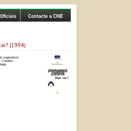
tar? (1994)
is sugestivos
?. Contêm
bate.