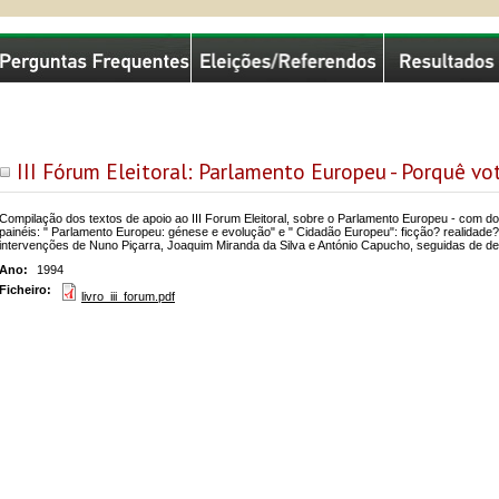
missão Nacional de Eleições
III Fórum Eleitoral: Parlamento Europeu - Porquê vo
Compilação dos textos de apoio ao III Forum Eleitoral, sobre o Parlamento Europeu - com do
painéis: " Parlamento Europeu: génese e evolução" e " Cidadão Europeu": ficção? realidade
intervenções de Nuno Piçarra, Joaquim Miranda da Silva e António Capucho, seguidas de de
Ano:
1994
Ficheiro:
livro_iii_forum.pdf