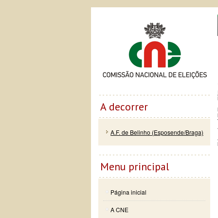
Passar
Skip to
Co
para o
navigation
conteúdo
principal
A decorrer
A.F. de Belinho (Esposende/Braga)
Menu principal
Página inicial
A CNE