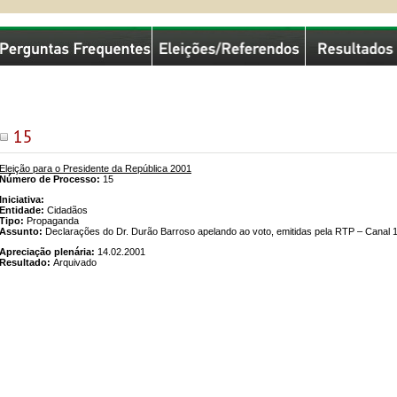
missão Nacional de Eleições
15
Eleição para o Presidente da República 2001
Número de Processo:
15
Iniciativa:
Entidade:
Cidadãos
Tipo:
Propaganda
Assunto:
Declarações do Dr. Durão Barroso apelando ao voto, emitidas pela RTP – Canal 
Apreciação plenária:
14.02.2001
Resultado:
Arquivado