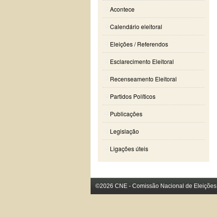
Acontece
Calendário eleitoral
Eleições / Referendos
Esclarecimento Eleitoral
Recenseamento Eleitoral
Partidos Políticos
Publicações
Legislação
Ligações úteis
©2026 CNE - Comissão Nacional de Eleições