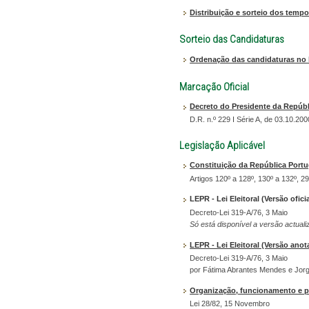
Distribuição e sorteio dos temp
Sorteio das Candidaturas
Ordenação das candidaturas no 
Marcação Oficial
Decreto do Presidente da Repúbli
D.R. n.º 229 I Série A, de 03.10.200
Legislação Aplicável
Constituição da República Port
Artigos 120º a 128º, 130º a 132º, 2
LEPR - Lei Eleitoral (Versão oficia
Decreto-Lei 319-A/76, 3 Maio
Só está disponível a versão actual
LEPR - Lei Eleitoral (Versão ano
Decreto-Lei 319-A/76, 3 Maio
por Fátima Abrantes Mendes e Jorg
Organização, funcionamento e p
Lei 28/82, 15 Novembro