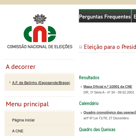
Passar
Skip to
Comissão Nacional de Eleições
para o
navigation
conteúdo
principal
Eleição para o Pres
A decorrer
Resultados
A.F. de Belinho (Esposende/Braga)
Mapa Oficial n.º 1/2001 da CNE
DR, 1ª Série A - nº 34 - 09.02.2001
Menu principal
Calendário
Quadro cronológico das operaçõe
artº 6º Lei 71/78, 27 Dezembro
Página inicial
Quadro das Queixas
A CNE