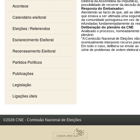
Eleitoral da Assembleia da República),
possibilidade de recorrer da decisão 
Acontece
Resposta do Embaixador:
Atendendo ao facto de que, até ao últ
que estava a ser ultimada uma segunda 
Calendário eleitoral
da comunidade portuguesa em vez de pri
infundadas fundamentadamente as resta
Deliberação do plenário da CNE
Eleições / Referendos
Analisado o processo, nomeadamente a
plenário:
“A Comissão Nacional de Eleições não
Esclarecimento Eleitoral
eventualmente interposto recurso para
Em todo o caso, delibera-se enviar a
série de problemas de ordem eleitoral
Recenseamento Eleitoral
Partidos Políticos
Publicações
Legislação
Ligações úteis
©2026 CNE - Comissão Nacional de Eleições