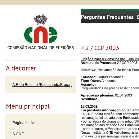
Passar
Skip to
Comissão Nacional de Eleições
para o
navigation
conteúdo
principal
2 / CCP 2003
Eleições para o Conselho das Comun
Número de Processo:
2 / CCP 2003
A decorrer
Iniciativa:
Reclamação de Inácio Perei
Entidade:
Outras entidades
Tipo:
Outros Assuntos
A.F. de Belinho (Esposende/Braga)
Assunto:
Irregularidades no processo de candid
Apreciação plenária:
01.04.2003
Resultado:
Menu principal
18.03.2002
Foi prestada informação ao reclama
- a CNE, nesta eleição, tem competên
reclamação foi tomada pelo Embaixado
- por analogia do disposto no artigo 30
Página inicial
reclamação das decisões do Embaixado
- por seu turno, o Embaixador parece te
Nesta medida, a CNE vai diligenciar j
A CNE
uma vez que por analogia assiste o dire