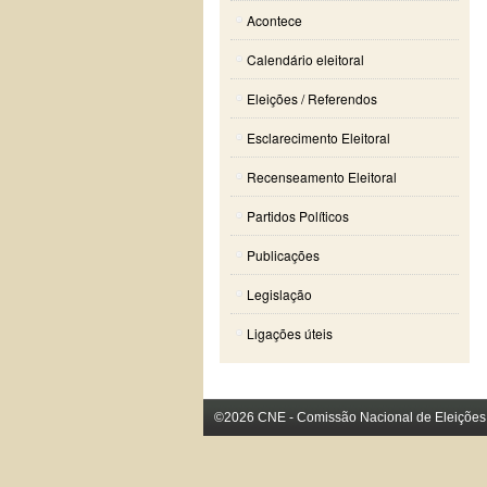
Acontece
Calendário eleitoral
Eleições / Referendos
Esclarecimento Eleitoral
Recenseamento Eleitoral
Partidos Políticos
Publicações
Legislação
Ligações úteis
©2026 CNE - Comissão Nacional de Eleições