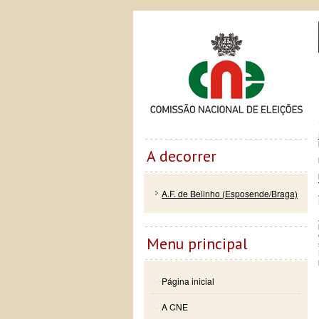
Passar
Skip to
Co
para o
navigation
conteúdo
principal
A decorrer
A.F. de Belinho (Esposende/Braga)
Menu principal
Página inicial
A CNE