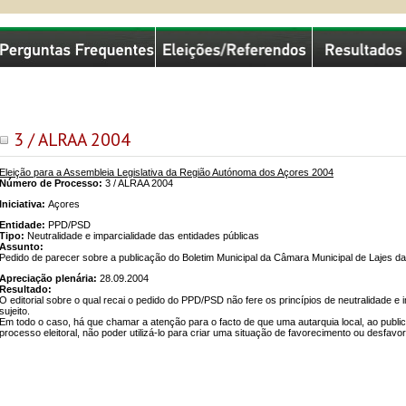
missão Nacional de Eleições
3 / ALRAA 2004
Eleição para a Assembleia Legislativa da Região Autónoma dos Açores 2004
Número de Processo:
3 / ALRAA 2004
Iniciativa:
Açores
Entidade:
PPD/PSD
Tipo:
Neutralidade e imparcialidade das entidades públicas
Assunto:
Pedido de parecer sobre a publicação do Boletim Municipal da Câmara Municipal de Lajes das
Apreciação plenária:
28.09.2004
Resultado:
O editorial sobre o qual recai o pedido do PPD/PSD não fere os princípios de neutralidade e
sujeito.
Em todo o caso, há que chamar a atenção para o facto de que uma autarquia local, ao publica
processo eleitoral, não poder utilizá-lo para criar uma situação de favorecimento ou desfav