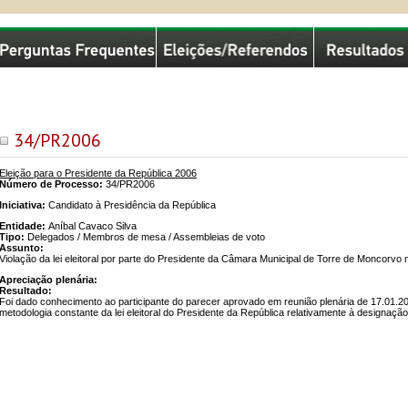
missão Nacional de Eleições
34/PR2006
Eleição para o Presidente da República 2006
Número de Processo:
34/PR2006
Iniciativa:
Candidato à Presidência da República
Entidade:
Aníbal Cavaco Silva
Tipo:
Delegados / Membros de mesa / Assembleias de voto
Assunto:
Violação da lei eleitoral por parte do Presidente da Câmara Municipal de Torre de Moncor
Apreciação plenária:
Resultado:
Foi dado conhecimento ao participante do parecer aprovado em reunião plenária de 17.01.20
metodologia constante da lei eleitoral do Presidente da República relativamente à designa