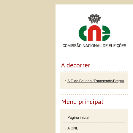
Passar
Skip to
Co
para o
navigation
conteúdo
principal
A decorrer
A.F. de Belinho (Esposende/Braga)
Menu principal
Página inicial
A CNE