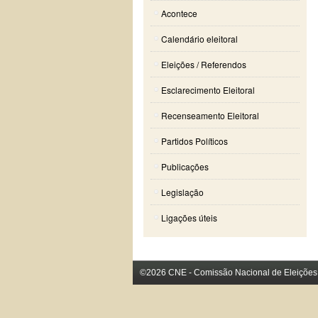
Acontece
Calendário eleitoral
Eleições / Referendos
Esclarecimento Eleitoral
Recenseamento Eleitoral
Partidos Políticos
Publicações
Legislação
Ligações úteis
©2026 CNE - Comissão Nacional de Eleições