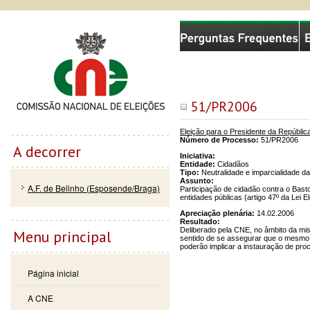
Passar
Skip to
Comissão Nacional de Eleições
para o
navigation
conteúdo
principal
51/PR2006
Eleição para o Presidente da Repúblic
Número de Processo:
51/PR2006
A decorrer
Iniciativa:
Entidade:
Cidadãos
Tipo:
Neutralidade e imparcialidade d
Assunto:
A.F. de Belinho (Esposende/Braga)
Participação de cidadão contra o Bast
entidades públicas (artigo 47º da Lei E
Apreciação plenária:
14.02.2006
Resultado:
Deliberado pela CNE, no âmbito da mis
Menu principal
sentido de se assegurar que o mesmo 
poderão implicar a instauração de proc
Página inicial
A CNE