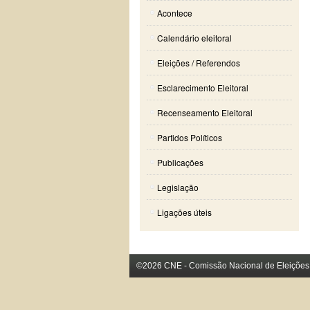
Acontece
Calendário eleitoral
Eleições / Referendos
Esclarecimento Eleitoral
Recenseamento Eleitoral
Partidos Políticos
Publicações
Legislação
Ligações úteis
©2026 CNE - Comissão Nacional de Eleições