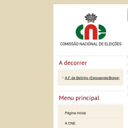
Passar
Skip to
Co
para o
navigation
conteúdo
principal
A decorrer
A.F. de Belinho (Esposende/Braga)
Menu principal
Página inicial
A CNE