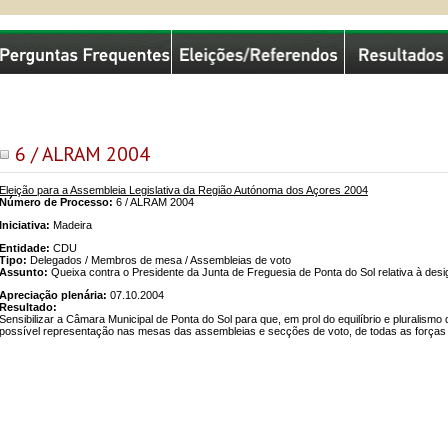
missão Nacional de Eleições
6 / ALRAM 2004
Eleição para a Assembleia Legislativa da Região Autónoma dos Açores 2004
Número de Processo:
6 / ALRAM 2004
Iniciativa:
Madeira
Entidade:
CDU
Tipo:
Delegados / Membros de mesa / Assembleias de voto
Assunto:
Queixa contra o Presidente da Junta de Freguesia de Ponta do Sol relativa à d
Apreciação plenária:
07.10.2004
Resultado:
Sensibilizar a Câmara Municipal de Ponta do Sol para que, em prol do equilíbrio e pluralis
possível representação nas mesas das assembleias e secções de voto, de todas as forças p