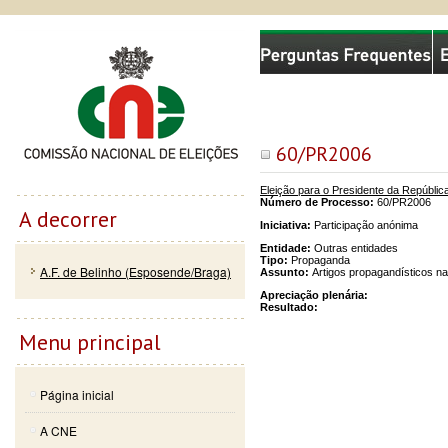
Passar
Skip to
Comissão Nacional de Eleições
para o
navigation
conteúdo
principal
60/PR2006
Eleição para o Presidente da Repúblic
Número de Processo:
60/PR2006
A decorrer
Iniciativa:
Participação anónima
Entidade:
Outras entidades
Tipo:
Propaganda
A.F. de Belinho (Esposende/Braga)
Assunto:
Artigos propagandísticos na
Apreciação plenária:
Resultado:
Menu principal
Página inicial
A CNE