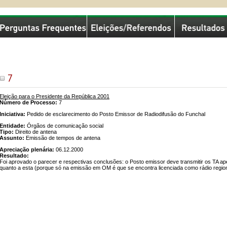
missão Nacional de Eleições
7
Eleição para o Presidente da República 2001
Número de Processo:
7
Iniciativa:
Pedido de esclarecimento do Posto Emissor de Radiodifusão do Funchal
Entidade:
Órgãos de comunicação social
Tipo:
Direito de antena
Assunto:
Emissão de tempos de antena
Apreciação plenária:
06.12.2000
Resultado:
Foi aprovado o parecer e respectivas conclusões: o Posto emissor deve transmitir os TA 
quanto a esta (porque só na emissão em OM é que se encontra licenciada como rádio region