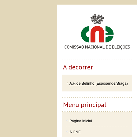
Passar
Skip to
Co
para o
navigation
conteúdo
principal
A decorrer
A.F. de Belinho (Esposende/Braga)
Menu principal
Página inicial
A CNE