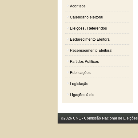
Acontece
Calendário eleitoral
Eleições / Referendos
Esclarecimento Eleitoral
Recenseamento Eleitoral
Partidos Políticos
Publicações
Legislação
Ligações úteis
©2026 CNE - Comissão Nacional de Eleições