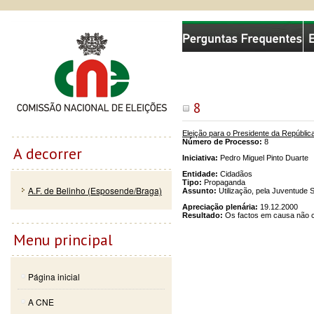
Passar
Skip to
Comissão Nacional de Eleições
para o
navigation
conteúdo
principal
8
Eleição para o Presidente da Repúblic
Número de Processo:
8
A decorrer
Iniciativa:
Pedro Miguel Pinto Duarte
Entidade:
Cidadãos
Tipo:
Propaganda
A.F. de Belinho (Esposende/Braga)
Assunto:
Utilização, pela Juventude 
Apreciação plenária:
19.12.2000
Resultado:
Os factos em causa não con
Menu principal
Página inicial
A CNE