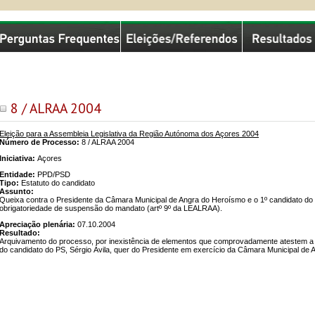
missão Nacional de Eleições
8 / ALRAA 2004
Eleição para a Assembleia Legislativa da Região Autónoma dos Açores 2004
Número de Processo:
8 / ALRAA 2004
Iniciativa:
Açores
Entidade:
PPD/PSD
Tipo:
Estatuto do candidato
Assunto:
Queixa contra o Presidente da Câmara Municipal de Angra do Heroísmo e o 1º candidato do PS 
obrigatoriedade de suspensão do mandato (artº 9º da LEALRAA).
Apreciação plenária:
07.10.2004
Resultado:
Arquivamento do processo, por inexistência de elementos que comprovadamente atestem a vi
do candidato do PS, Sérgio Ávila, quer do Presidente em exercício da Câmara Municipal de