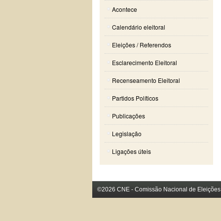
Acontece
Calendário eleitoral
Eleições / Referendos
Esclarecimento Eleitoral
Recenseamento Eleitoral
Partidos Políticos
Publicações
Legislação
Ligações úteis
©2026 CNE - Comissão Nacional de Eleições