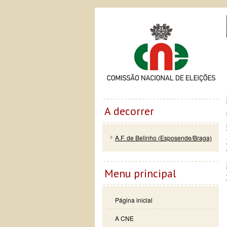
Passar
Skip to
Co
para o
navigation
conteúdo
principal
A decorrer
A.F. de Belinho (Esposende/Braga)
Menu principal
Página inicial
A CNE