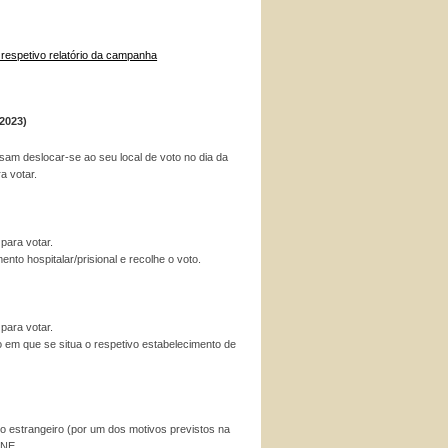
respetivo relatório da campanha
2023)
ssam deslocar-se ao seu local de voto no dia da
a votar.
para votar.
to hospitalar/prisional e recolhe o voto.
para votar.
o em que se situa o respetivo estabelecimento de
no estrangeiro (por um dos motivos previstos na
MNE.