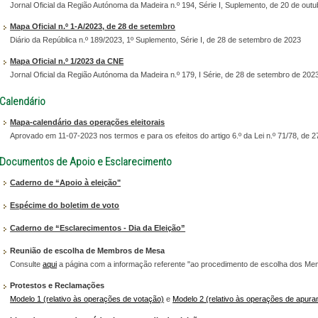
Jornal Oficial da Região Autónoma da Madeira n.º 194, Série I, Suplemento, de 20 de outu
Mapa Oficial n.º 1-A/2023, de 28 de setembro
Diário da República n.º 189/2023, 1º Suplemento, Série I, de 28 de setembro de 2023
Mapa Oficial n.º 1/2023 da CNE
Jornal Oficial da Região Autónoma da Madeira n.º 179, I Série, de 28 de setembro de 202
Calendário
Mapa-calendário das operações eleitorais
Aprovado em 11-07-2023 nos termos e para os efeitos do artigo 6.º da Lei n.º 71/78, de
Documentos de Apoio e Esclarecimento
Caderno de “Apoio à eleição"
Espécime do boletim de voto
Caderno de “Esclarecimentos - Dia da Eleição”
Reunião de escolha de Membros de Mesa
Consulte
aqui
a página com a informação referente "ao procedimento de escolha dos M
Protestos e Reclamações
Modelo 1 (relativo às operações de votação)
e
Modelo 2 (relativo às operações de apur