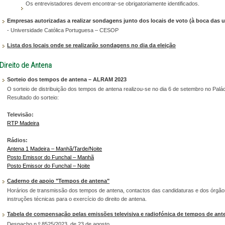
Os entrevistadores devem encontrar-se obrigatoriamente identificados.
Empresas autorizadas a realizar sondagens junto dos locais de voto (à boca das u
- Universidade Católica Portuguesa – CESOP
Lista dos locais onde se realizarão sondagens no dia da eleição
Direito de Antena
Sorteio dos tempos de antena – ALRAM 2023
O sorteio de distribuição dos tempos de antena realizou-se no dia 6 de setembro no Palác
Resultado do sorteio:
Televisão:
RTP Madeira
Rádios:
Antena 1 Madeira – Manhã/Tarde/Noite
Posto Emissor do Funchal – Manhã
Posto Emissor do Funchal – Noite
Caderno de apoio "Tempos de antena"
Horários de transmissão dos tempos de antena, contactos das candidaturas e dos órgão
instruções técnicas para o exercício do direito de antena.
Tabela de compensação pelas emissões televisiva e radiofónica de tempos de ant
Despacho n.º 8525/2023, de 23 de agosto