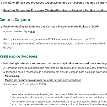
Relatório Síntese dos Processos (Queixas/Pedidos de Parecer) e Pedidos de Infor
Relatório Síntese dos Processos (Queixas/Pedidos de Parecer) e Pedidos de Infor
Contas da Campanha
Recomendações da Entidade das Contas e Financiamentos Políticos (ECFP)
– para consultar clique
aqui
.
Prazo para entrega dos orçamentos à ECFP - termina a 14 de agosto de 2023
Prazo para a publicação do anúncio, em jornal de circulação nacional, da identificação d
de 2023
Realização de Sondagens
Metodologia referente ao processo de credenciação dos entrevistadores - sondag
A Comissão aprovou a metodologia referente ao processo de credenciação dos entrevis
autorização para a realização de sondagens em dias de votação para a eleição da Assem
-
Metodologia
-
Modelo de declaração a assinar por cada um dos entrevistadores
(Deliberação de 20 de julho de 2023)
A recolha de dados nas imediações das assembleias de voto deve realizar-se a di
das operações de votação, estando vedada a recolha desses dados no interior d
Os entrevistadores credenciados devem verificar e garantir que os eleitores cont
voto na sua assembleia de voto, bem como o absoluto sigilo e anonimato das res