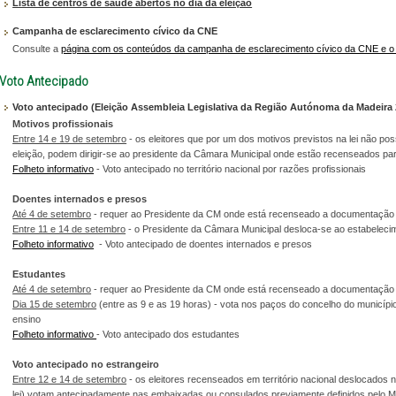
Lista de centros de saúde abertos no dia da eleição
Campanha de esclarecimento cívico da CNE
Consulte a
página com os conteúdos da campanha de esclarecimento cívico da CNE e o 
Voto Antecipado
Voto antecipado (Eleição Assembleia Legislativa da Região Autónoma da Madeira 
Motivos profissionais
Entre 14 e 19 de setembro
- os eleitores que por um dos motivos previstos na lei não po
eleição, podem dirigir-se ao presidente da Câmara Municipal onde estão recenseados par
Folheto informativo
- Voto antecipado no território nacional por razões profissionais
Doentes internados e presos
Até 4 de setembro
- requer ao Presidente da CM onde está recenseado a documentação 
Entre 11 e 14 de setembro
- o Presidente da Câmara Municipal desloca-se ao estabelecimen
Folheto informativo
- Voto antecipado de doentes internados e presos
Estudantes
Até 4 de setembro
- requer ao Presidente da CM onde está recenseado a documentação 
Dia 15 de setembro
(entre as 9 e as 19 horas) - vota nos paços do concelho do municípi
ensino
Folheto informativo
- Voto antecipado dos estudantes
Voto antecipado no estrangeiro
Entre 12 e 14 de setembro
- os eleitores recenseados em território nacional deslocados 
lei) votam antecipadamente nas embaixadas ou consulados previamente definidos pelo 