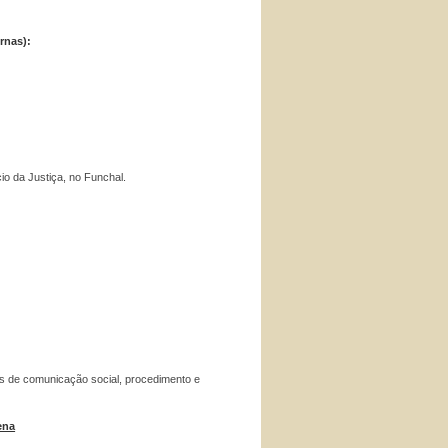
rnas):
io da Justiça, no Funchal.
s de comunicação social, procedimento e
ena