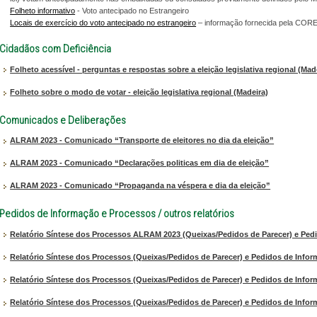
Folheto informativo
- Voto antecipado no Estrangeiro
Locais de exercício do voto antecipado no estrangeiro
– informação fornecida pela COR
Cidadãos com Deficiência
Folheto acessível - perguntas e respostas sobre a eleição legislativa regional (Mad
Folheto sobre o modo de votar - eleição legislativa regional (Madeira)
Comunicados e Deliberações
ALRAM 2023 - Comunicado “Transporte de eleitores no dia da eleição”
ALRAM 2023 - Comunicado “Declarações politicas em dia de eleição”
ALRAM 2023 - Comunicado “Propaganda na véspera e dia da eleição”
Pedidos de Informação e Processos / outros relatórios
Relatório Síntese dos Processos ALRAM 2023 (Queixas/Pedidos de Parecer) e Ped
Relatório Síntese dos Processos (Queixas/Pedidos de Parecer) e Pedidos de Infor
Relatório Síntese dos Processos (Queixas/Pedidos de Parecer) e Pedidos de Infor
Relatório Síntese dos Processos (Queixas/Pedidos de Parecer) e Pedidos de Infor