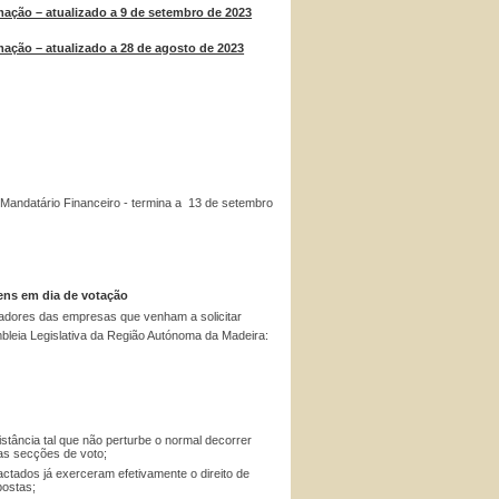
mação – atualizado a 9 de setembro de 2023
mação – atualizado a 28 de agosto de 2023
o Mandatário Financeiro - termina a 13 de setembro
ens em dia de votação
tadores das empresas que venham a solicitar
bleia Legislativa da Região Autónoma da Madeira:
stância tal que não perturbe o normal decorrer
as secções de voto;
actados já exerceram efetivamente o direito de
postas;