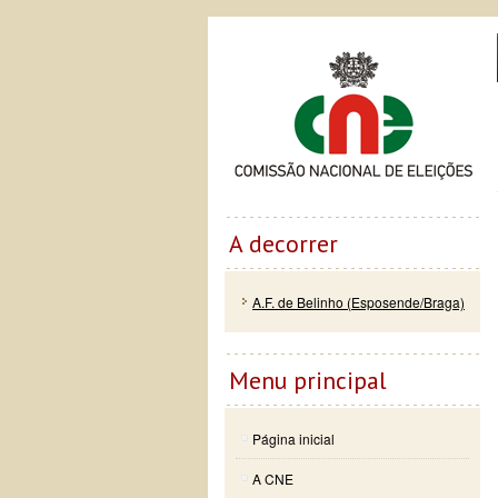
Passar
Skip to
Co
para o
navigation
conteúdo
principal
A decorrer
A.F. de Belinho (Esposende/Braga)
Menu principal
Página inicial
A CNE