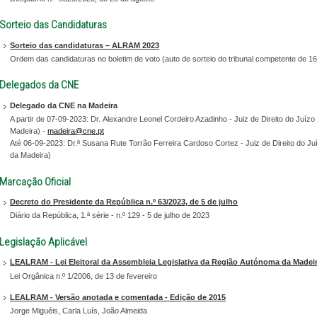
Sorteio das Candidaturas
Sorteio das candidaturas – ALRAM 2023
Ordem das candidaturas no boletim de voto (auto de sorteio do tribunal competente de 16
Delegados da CNE
Delegado da CNE na Madeira
A partir de 07-09-2023: Dr. Alexandre Leonel Cordeiro Azadinho - Juiz de Direito do Juíz
Madeira) -
madeira@cne.pt
Até 06-09-2023: Dr.ª Susana Rute Torrão Ferreira Cardoso Cortez - Juiz de Direito do J
da Madeira)
Marcação Oficial
Decreto do Presidente da República n.º 63/2023, de 5 de julho
Diário da República, 1.ª série - n.º 129 - 5 de julho de 2023
Legislação Aplicável
LEALRAM - Lei Eleitoral da Assembleia Legislativa da Região Autónoma da Madei
Lei Orgânica n.º 1/2006, de 13 de fevereiro
LEALRAM - Versão anotada e comentada - Edição de 2015
Jorge Miguéis, Carla Luís, João Almeida