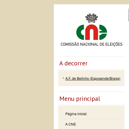
Passar
Skip to
Co
para o
navigation
conteúdo
principal
A decorrer
A.F. de Belinho (Esposende/Braga)
Menu principal
Página inicial
A CNE