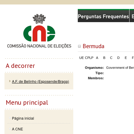
Passar
Skip to
Comissão Nacional de Eleições
para o
navigation
conteúdo
principal
Bermuda
UE
CPLP
A
B
C
D
E
F
A decorrer
Organismo:
Government of Be
Tipo:
Membros:
A.F. de Belinho (Esposende/Braga)
Menu principal
Página inicial
A CNE