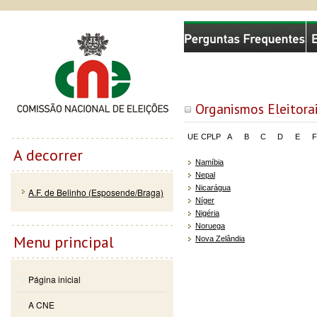
Passar
Skip to
Comissão Nacional de Eleições
para o
navigation
conteúdo
principal
Organismos Eleitora
UE
CPLP
A
B
C
D
E
F
A decorrer
Namíbia
Nepal
Nicarágua
A.F. de Belinho (Esposende/Braga)
Níger
Nigéria
Noruega
Menu principal
Nova Zelândia
Página inicial
A CNE