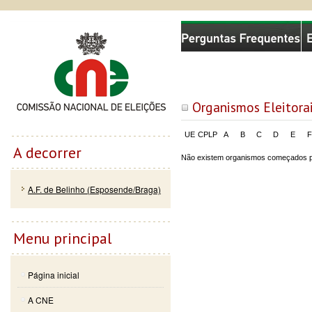
Passar
Skip to
Comissão Nacional de Eleições
para o
navigation
conteúdo
principal
Organismos Eleitora
UE
CPLP
A
B
C
D
E
F
A decorrer
Não existem organismos começados 
A.F. de Belinho (Esposende/Braga)
Menu principal
Página inicial
A CNE