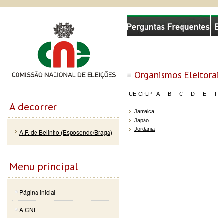
Passar
Skip to
Comissão Nacional de Eleições
para o
navigation
conteúdo
principal
Organismos Eleitora
UE
CPLP
A
B
C
D
E
F
A decorrer
Jamaica
Japão
Jordânia
A.F. de Belinho (Esposende/Braga)
Menu principal
Página inicial
A CNE