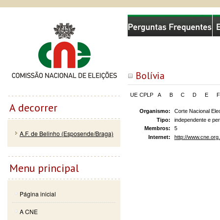
Passar
Skip to
Comissão Nacional de Eleições
para o
navigation
conteúdo
principal
Bolívia
UE
CPLP
A
B
C
D
E
F
A decorrer
Organismo:
Corte Nacional Elec
Tipo:
independente e p
Membros:
5
A.F. de Belinho (Esposende/Braga)
Internet:
http://www.cne.org
Menu principal
Página inicial
A CNE