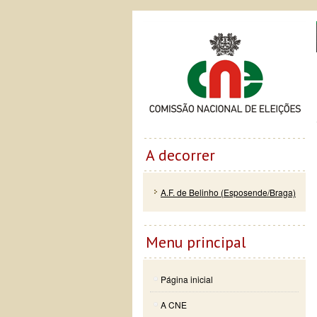
Passar
Skip to
Co
para o
navigation
conteúdo
principal
A decorrer
A.F. de Belinho (Esposende/Braga)
Menu principal
Página inicial
A CNE