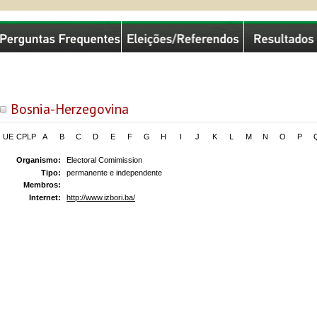
missão Nacional de Eleições
Bosnia-Herzegovina
UE
CPLP
A
B
C
D
E
F
G
H
I
J
K
L
M
N
O
P
Organismo:
Electoral Comimission
Tipo:
permanente e independente
Membros:
Internet:
http://www.izbori.ba/