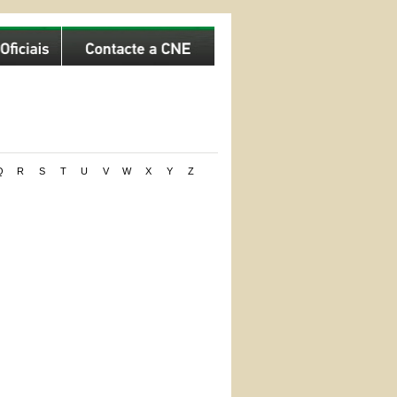
Q
R
S
T
U
V
W
X
Y
Z