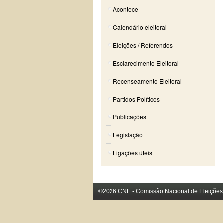
Acontece
Calendário eleitoral
Eleições / Referendos
Esclarecimento Eleitoral
Recenseamento Eleitoral
Partidos Políticos
Publicações
Legislação
Ligações úteis
©2026 CNE - Comissão Nacional de Eleições