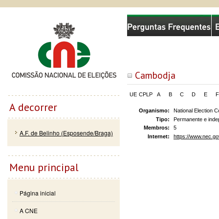
Passar
Skip to
Comissão Nacional de Eleições
para o
navigation
conteúdo
principal
Cambodja
UE
CPLP
A
B
C
D
E
F
A decorrer
Organismo:
National Election 
Tipo:
Permanente e inde
Membros:
5
A.F. de Belinho (Esposende/Braga)
Internet:
https://www.nec.go
Menu principal
Página inicial
A CNE