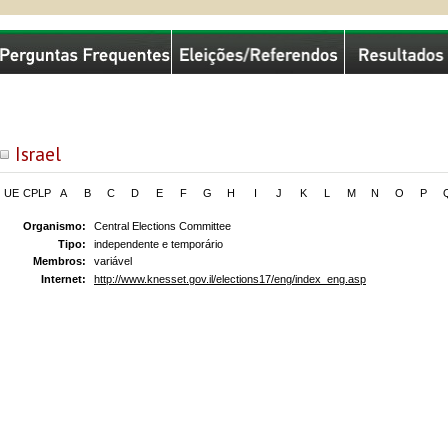
missão Nacional de Eleições
Israel
UE
CPLP
A
B
C
D
E
F
G
H
I
J
K
L
M
N
O
P
Organismo:
Central Elections Committee
Tipo:
independente e temporário
Membros:
variável
Internet:
http://www.knesset.gov.il/elections17/eng/index_eng.asp