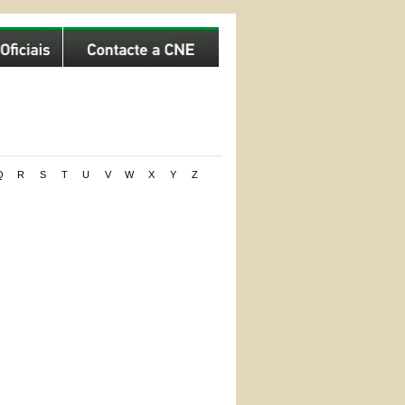
Q
R
S
T
U
V
W
X
Y
Z