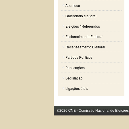
Acontece
Calendário eleitoral
Eleições / Referendos
Esclarecimento Eleitoral
Recenseamento Eleitoral
Partidos Políticos
Publicações
Legislação
Ligações úteis
©2026 CNE - Comissão Nacional de Eleições