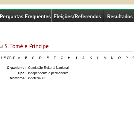
missão Nacional de Eleições
S. Tomé e Príncipe
UE
CPLP
A
B
C
D
E
F
G
H
I
J
K
L
M
N
O
P
Organismo:
Comissão Eleitoral Nacional
Tipo:
independente e permanente
Membros:
indeterm.+3