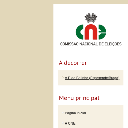
Passar
Skip to
Co
para o
navigation
conteúdo
principal
A decorrer
A.F. de Belinho (Esposende/Braga)
Menu principal
Página inicial
A CNE