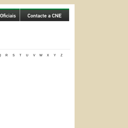
Q
R
S
T
U
V
W
X
Y
Z