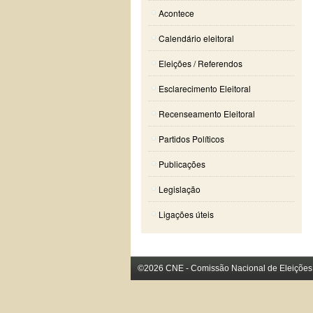
Acontece
Calendário eleitoral
Eleições / Referendos
Esclarecimento Eleitoral
Recenseamento Eleitoral
Partidos Políticos
Publicações
Legislação
Ligações úteis
©2026 CNE - Comissão Nacional de Eleições