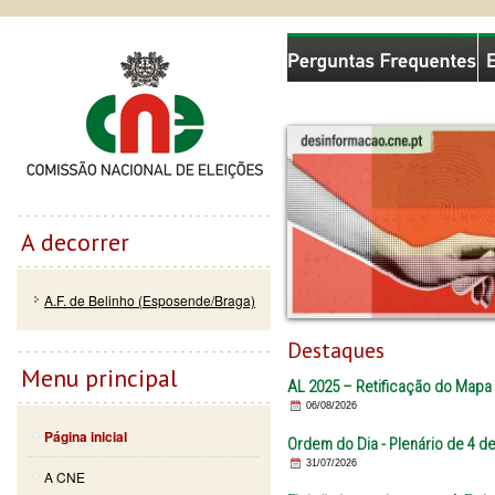
Passar
Skip to
Comissão Nacional de Eleições
para o
navigation
conteúdo
principal
A decorrer
A.F. de Belinho (Esposende/Braga)
Destaques
Menu principal
AL 2025 – Retificação do Mapa 
06/08/2026
Página inicial
Ordem do Dia - Plenário de 4 d
31/07/2026
A CNE