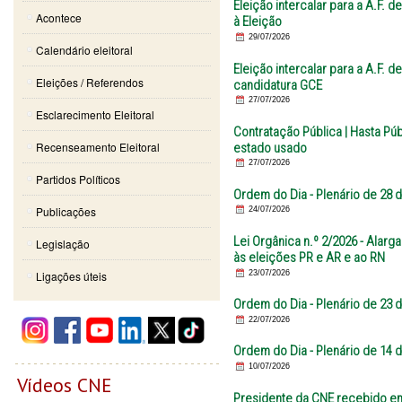
Eleição intercalar para a A.F.
Acontece
à Eleição
29/07/2026
Calendário eleitoral
Eleição intercalar para a A.F. 
Eleições / Referendos
candidatura GCE
27/07/2026
Esclarecimento Eleitoral
Contratação Pública | Hasta Púb
Recenseamento Eleitoral
estado usado
27/07/2026
Partidos Políticos
Ordem do Dia - Plenário de 28 d
Publicações
24/07/2026
Lei Orgânica n.º 2/2026 - Alarg
Legislação
às eleições PR e AR e ao RN
23/07/2026
Ligações úteis
Ordem do Dia - Plenário de 23 d
22/07/2026
Ordem do Dia - Plenário de 14 d
10/07/2026
Vídeos CNE
Presidente da CNE recebido em