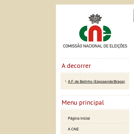
Passar
Skip to
Co
para o
navigation
conteúdo
principal
A decorrer
A.F. de Belinho (Esposende/Braga)
Menu principal
Página inicial
A CNE