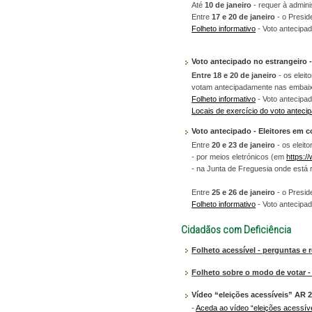
Até
10 de janeiro
- requer à adminis
Entre
17 e 20 de janeiro
- o Presid
Folheto informativo
- Voto antecipad
Voto antecipado no estrangeiro -
Entre 18 e 20 de janeiro
- os eleit
votam antecipadamente nas embaix
Folheto informativo
- Voto antecipad
Locais de exercício do voto anteci
Voto antecipado - Eleitores em 
Entre
20 e 23 de janeiro
- os eleit
- por meios eletrónicos (em
https:/
- na Junta de Freguesia onde está
Entre
25 e 26 de janeiro
- o Presid
Folheto informativo
- Voto antecipad
Cidadãos com Deficiência
Folheto acessível - perguntas e r
Folheto sobre o modo de votar - 
Vídeo “eleições acessíveis” AR 
-
Aceda ao vídeo “eleições acessív