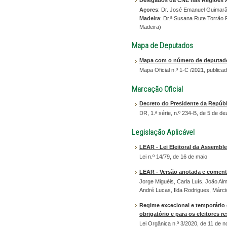
Açores
: Dr. José Emanuel Guimarãe
Madeira
: Dr.ª Susana Rute Torrão 
Madeira)
Mapa de Deputados
Mapa com o número de deputados
Mapa Oficial n.º 1-C /2021, publica
Marcação Oficial
Decreto do Presidente da Repúbl
DR, 1.ª série, n.º 234-B, de 5 de 
Legislação Aplicável
LEAR - Lei Eleitoral da Assembl
Lei n.º 14/79, de 16 de maio
LEAR - Versão anotada e coment
Jorge Miguéis, Carla Luís, João Al
André Lucas, Ilda Rodrigues, Márc
Regime excecional e temporário 
obrigatório e para os eleitores r
Lei Orgânica n.º 3/2020, de 11 de 