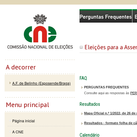
Passar
Skip to
Comissão Nacional de Eleições
para o
navigation
conteúdo
principal
Eleições para a Ass
A decorrer
FAQ
A.F. de Belinho (Esposende/Braga)
PERGUNTAS FREQUENTES
Consulte aqui as respostas às
PER
Menu principal
Resultados
Mapa Oficial n.º 1/2022, de 26 de
Página inicial
Resultados - formato folha de cá
A CNE
Calendário