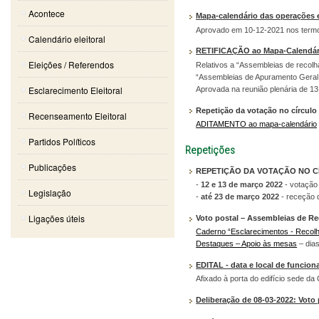
Acontece
Mapa-calendário das operações e
Aprovado em 10-12-2021 nos termos 
Calendário eleitoral
RETIFICAÇÃO ao Mapa-Calendário -
Eleições / Referendos
Relativos a “Assembleias de recolh
“Assembleias de Apuramento Geral 
Esclarecimento Eleitoral
Aprovada na reunião plenária de 13
Repetição da votação no círculo 
Recenseamento Eleitoral
ADITAMENTO ao mapa-calendário
Partidos Políticos
Repetições
Publicações
REPETIÇÃO DA VOTAÇÃO NO C
-
12 e 13 de março 2022
- votação
Legislação
-
até 23 de março 2022
- receção d
Ligações úteis
Voto postal – Assembleias de R
Caderno “Esclarecimentos - Recol
Destaques – Apoio às mesas
– dia
EDITAL - data e local de funcio
Afixado à porta do edifício sede da
Deliberação de 08-03-2022: Voto 