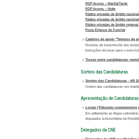
RDP Açores – Manhã/Tarde
RDP Açores – Noite
Rádios privadas de âmbito naciona
Rádios privadas de âmbito naciona
Rádios privadas de âmbito regional
Posto Emissor do Funchal
Caderno de apoio "Tempos de a
Horários de transmissão dos tempo
instruções técnicas para o exercício
Trocas entre candidaturas, regis
Sorteio das Candidaturas
Sorteio das Candidaturas - AR 2
Ordem das candidaturas nos boletin
Apresentação de Candidaturas
Locais (Tribunais competentes) 
Em aditamento ao Mapa-calendário é
deputados à Assembleia da Repúbli
Delegados da CNE
Delegados da CNE nas Regiões