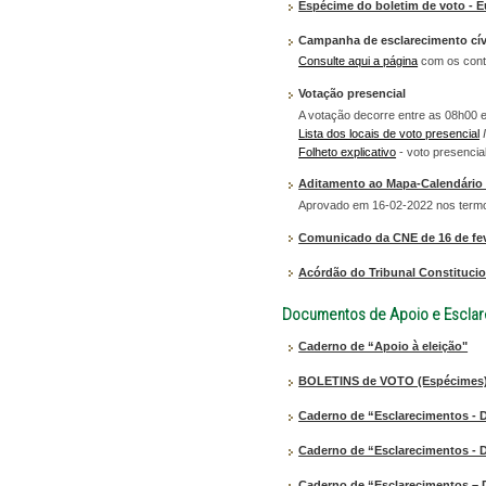
Espécime do boletim de voto - 
Campanha de esclarecimento cív
Consulte aqui a página
com os cont
Votação presencial
A votação decorre entre as 08h00 e
Lista dos locais de voto presencial
Folheto explicativo
- voto presencia
Aditamento ao Mapa-Calendário -
Aprovado em 16-02-2022 nos termos 
Comunicado da CNE de 16 de fev
Acórdão do Tribunal Constitucion
Documentos de Apoio e Escla
Caderno de “Apoio à eleição"
BOLETINS de VOTO (Espécimes
Caderno de “Esclarecimentos - 
Caderno de “Esclarecimentos - Di
Caderno de “Esclarecimentos – D