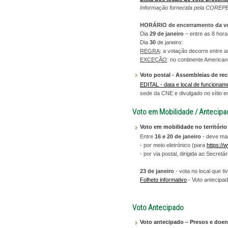
Informação fornecida pela COREPE
HORÁRIO de encerramento da vo
Dia
29 de janeiro
– entre as 8 hora
Dia
30
de janeiro:
REGRA
: a votação decorre entre a
EXCEÇÃO
: no continente American
Voto postal - Assembleias de rec
EDITAL - data e local de funciona
sede da CNE e divulgado no sítio e
Voto em Mobilidade / Antecip
Voto em mobilidade no território
Entre
16 e 20 de janeiro
- deve man
- por meio eletrónico (para
https://
- por via postal, dirigida ao Secre
23 de janeiro
- vota no local que t
Folheto informativo
- Voto antecipa
Voto Antecipado
Voto antecipado – Presos e doen