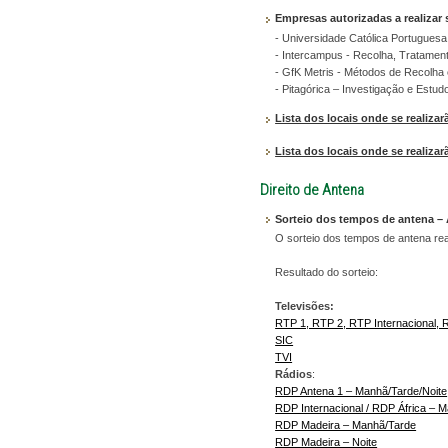
Empresas autorizadas a realizar
- Universidade Católica Portugue
- Intercampus - Recolha, Tratament
- GfK Metris - Métodos de Recolha e
- Pitagórica – Investigação e Estu
Lista dos locais onde se realiza
Lista dos locais onde se realiza
Direito de Antena
Sorteio dos tempos de antena –
O sorteio dos tempos de antena real
Resultado do sorteio:
Televisões:
RTP 1, RTP 2, RTP Internacional, 
SIC
TVI
Rádios
:
RDP Antena 1 – Manhã/Tarde/Noite
RDP Internacional / RDP África – 
RDP Madeira – Manhã/Tarde
RDP Madeira – Noite